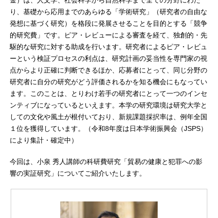
金）は、人文学、社会科学から自然科学まで全ての分野にわた
り、基礎から応用までのあらゆる「学術研究」（研究者の自由な
発想に基づく研究）を格段に発展させることを目的とする「競争
的研究費」です。ピア・レビューによる審査を経て、独創的・先
駆的な研究に対する助成を行います。研究者によるピア・レビュ
ーという検証プロセスの利点は、研究計画の妥当性を専門家の視
点からより正確に判断できるほか、応募者にとって、同じ分野の
研究者に自分の研究がどう評価されるかを知る機会にもなってい
ます。このことは、とりわけ若手の研究者にとって一つのインセ
ンティブになっているといえます。本学の研究環境は研究大学と
しての文化や風土が根付いており、新規課題採択率は、例年全国
１位を獲得しています。（令和8年度は日本学術振興会（JSPS）
により集計・確定中）
今回は、小泉 秀人講師の科研費研究「貿易の健康と犯罪への影
響の実証研究」についてご紹介いたします。