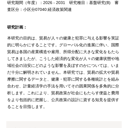
研究期間（年度）：2026 - 2031 研究種目：基盤研究(B) 審
査区分：小区分07040:経済政策関連
研究計画：
本研究の目的は、貿易が人々の健康と犯罪に与える影響を実証
的に明らかにすることです。グローバル化の進展に伴い、国際
貿易は各国の産業構造や雇用、所得分配に大きな変化をもたら
してきましたが、こうした経済的な変化が人々の健康状態や地
域社会の治安にどのような影響を及ぼすのかについては、いま
だ十分に解明されていません。本研究では、貿易の拡大や貿易
摩擦に関するデータと、健康・犯罪に関する各種統計とを組み
合わせ、計量経済学の手法を用いてその因果関係を多角的に分
析します。これにより、貿易政策が社会にもたらす便益と費用
をより包括的に把握し、公共政策の設計に資する知見を提供す
ることを目指します。