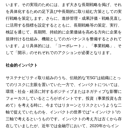
います。その実現のためには、まず大きな長期戦略を掲げ、それ
を具体化するための足下及び中長期的に取り組む方策としての実
行戦略を策定します。さらに、進捗管理・成果評価・戦略見直し
に活用する指標を設定するとともに、長期戦略等の策定、実行、
検証を通じて、長期間、持続的に企業価値を高める方向に企業を
規律付ける仕組み、機能としてのガバナンスを整備するとされて
います。より具体的には、「コーポレート」、「事業戦略」、そ
して「開示」のそれぞれでのアクションが必要となります。
社会的インパクト
サステナビリティ取り組みのうち、伝統的な"ESG"は組織にとっ
てのリスクに主眼を置いていた一方で、インパクトについては、
環境・社会・経済に対するポジティブまたはネガティブな影響に
フォーカスしているところがポイントです。投資（事業投資も含
めて）を考える時に、今まではリターンとリスクというような二
軸で捉えていたものを、インパクトの世界では"＋インパクト"の
三軸で考えるというものです。インパクトの考え方は古くから存
在していましたが、近年では金融庁において、2020年からイン