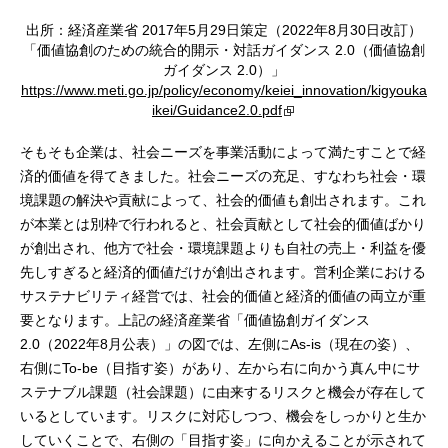
出所：経済産業省 2017年5月29日策定（2022年8月30日改訂）
「価値協創のための統合的開示・対話ガイダンス 2.0（価値協創
ガイダンス 2.0）」
https://www.meti.go.jp/policy/economy/keiei_innovation/kigyouka
ikei/Guidance2.0.pdf
そもそも企業は、社会ニーズを事業活動によって満たすことで経
済的価値を得てきました。社会ニーズの充足、すなわち社会・環
境課題の解決や貢献によって、社会的価値も創出されます。これ
が本業とは別枠で行われると、社会貢献として社会的価値ばかり
が創出され、他方で社会・環境課題よりも自社の売上・利益を優
先しすぎると経済的価値だけが創出されます。営利企業における
サステナビリティ経営では、社会的価値と経済的価値の両立が重
要となります。上記の経済産業省「価値協創ガイダンス
2.0（2022年8月公表）」の図では、左側にAs-is（現在の姿）、
右側にTo-be（目指す姿）があり、左から右に向かう真ん中にサ
ステナブル課題（社会課題）に由来するリスクと機会が存在して
いるとしています。リスクに対応しつつ、機会をしっかりと生か
していくことで、右側の「目指す姿」に向かえることが示されて