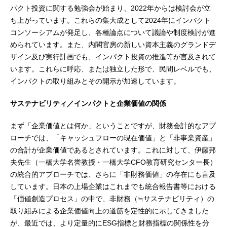
パクト投資に関する勉強会が始まり、2022年からは検討会が立
ち上がっています。これらの集大成として2024年にインパクト
コンソーシアムが発足し、各種論点について議論や制度検討が進
められています。また、内閣官房の新しい資本主義のグランドデ
ザイン及び実行計画でも、インパクト投資の推進等が言及されて
います。これらに呼応、または独立した形で、民間レベルでも、
インパクトの取り組みとその開示が加速しています。
サステナビリティ／インパクトと企業価値の関係
まず「企業価値とは何か」ということですが、財務会計的なアプ
ローチでは、「キャッシュフローの現在価値」と「非事業資産」
の合計が企業価値であるとされています。これに対して、伊藤邦
夫先生（一橋大学名誉教授・一橋大学CFO教育研究センター長）
の統合的アプローチでは、さらに「非財務価値」の存在にも言及
しています。日本の上場企業はこれまでも統合報告書等における
「価値創造プロセス」の中で、非財務（≒サステナビリティ）の
取り組みによる企業価値向上の道筋を定性的に示してきました
が、最近では、より定量的にESG指標と財務指標の関係性を分