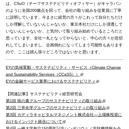
は、CSuO（チーフサステナビリティオフィサー）がキャラバン
のように全国200拠点を回って、会社の取り組みを従業員に丁寧
に説明しています。今まさに経営の方々がこれって自分たちだけ
しか理解していないんじゃないか、東京本社だけにしか浸透して
いないんじゃないか、と気付いて取り組み始めているところだと
思っています。全社一丸となってやらないと、中心の方々が息切
れしてしまいますし、企画倒れになってしまう可能性もあります
ので、ここは踏ん張りどころではないかと思います。
EYの気候変動・サステナビリティ・サービス（Climate Change
and Sustainability Services（CCaSS））
EYの金融サービス業界におけるサステナビリティ
【関連記事】サステナビリティ経営研究会
第1回 味の素グループのサステナビリティの取り組み
第2回 三井化学グループのサステナビリティの取り組み
第3回 カディラキャピタルマネジメント株式会社―上場株投資に
おけるインパクト統合について
第4回 一橋大学創立150周年記念シンポジウム／非財務情報を企